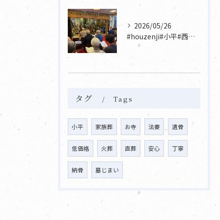
2026/05/26
#houzenji#小平#西東京市#東村山#立川市国分寺市寺...
タグ
Tags
小平
家族葬
お寺
法要
遺骨
低価格
火葬
直葬
安心
丁寧
納骨
墓じまい