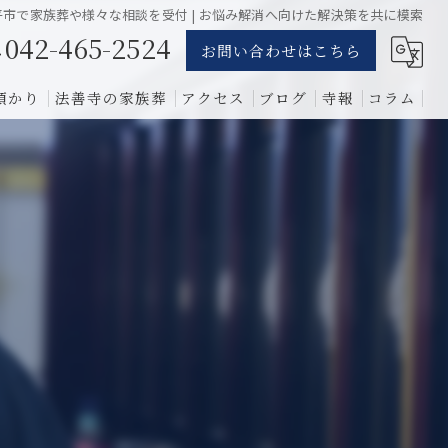
平市で家族葬や様々な相談を受付 | お悩み解消へ向けた解決策を共に模索
042-465-2524
お問い合わせはこちら
預かり
法善寺の家族葬
アクセス
ブログ
寺報
コラム
葬儀
骨葬
費用
1日葬
相談