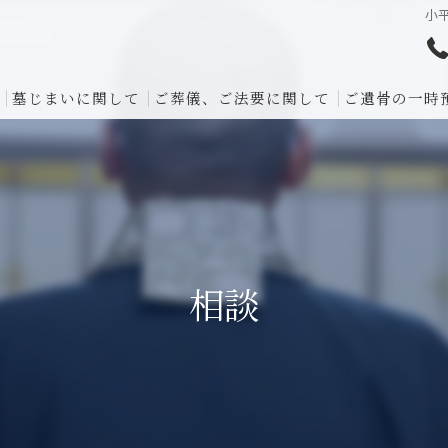
小
墓じまいに関して
ご葬儀、ご法要に関して
ご遺骨の一時
相談