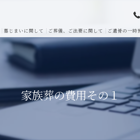
墓じまいに関して
ご葬儀、ご法要に関して
ご遺骨の一時
家族葬の費用その１