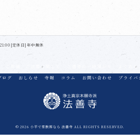
21:00 [定休日] 年中無休
ご葬儀、ご法要に関して
ご遺骨の一時預かり
よくある
ブログ
おしらせ
寺報
コラム
お問い合わせ
プライバ
© 2026 小平で家族葬なら 法善寺 ALL RIGHTS RESERVED.