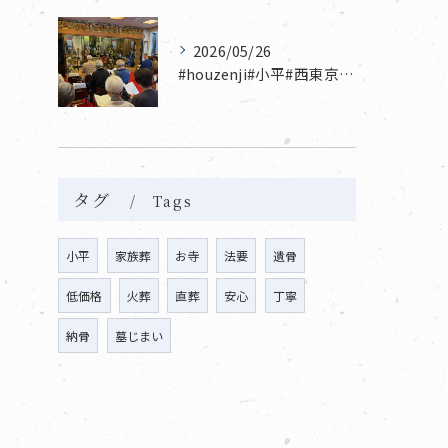
2026/05/26
#houzenji#小平#西東京市#東村山#立川市国分寺市寺...
タグ
Tags
小平
家族葬
お寺
法要
遺骨
低価格
火葬
直葬
安心
丁寧
納骨
墓じまい