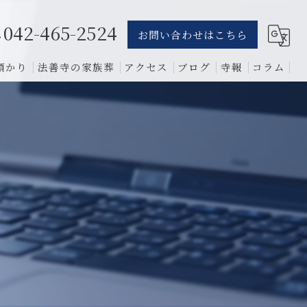
042-465-2524
お問い合わせはこちら
預かり
法善寺の家族葬
アクセス
ブログ
寺報
コラム
葬儀
骨葬
費用
1日葬
相談