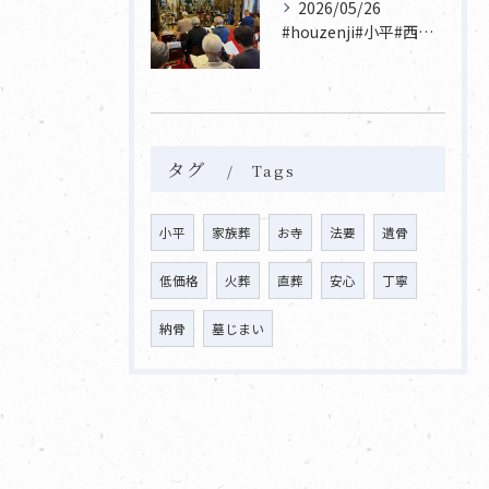
2026/05/26
#houzenji#小平#西東京市#東村山#立川市国分寺市寺...
タグ
Tags
小平
家族葬
お寺
法要
遺骨
低価格
火葬
直葬
安心
丁寧
納骨
墓じまい