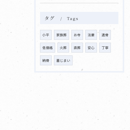
タグ
Tags
小平
家族葬
お寺
法要
遺骨
低価格
火葬
直葬
安心
丁寧
納骨
墓じまい