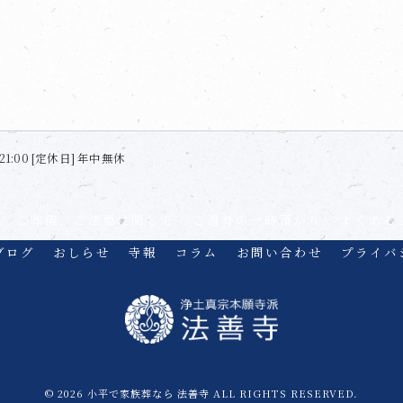
21:00 [定休日] 年中無休
ご葬儀、ご法要に関して
ご遺骨の一時預かり
よくある
ブログ
おしらせ
寺報
コラム
お問い合わせ
プライバ
© 2026 小平で家族葬なら 法善寺 ALL RIGHTS RESERVED.