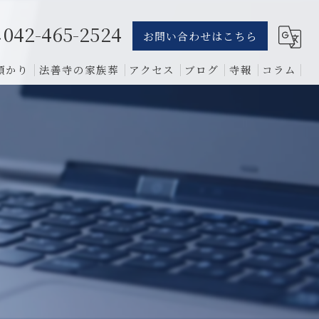
042-465-2524
お問い合わせはこちら
預かり
法善寺の家族葬
アクセス
ブログ
寺報
コラム
葬儀
骨葬
費用
1日葬
相談