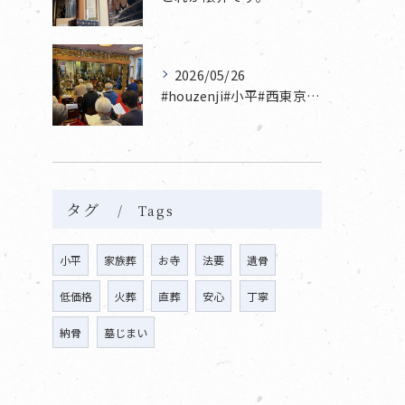
2026/05/26
#houzenji#小平#西東京市#東村山#立川市国分寺市寺...
タグ
Tags
小平
家族葬
お寺
法要
遺骨
低価格
火葬
直葬
安心
丁寧
納骨
墓じまい