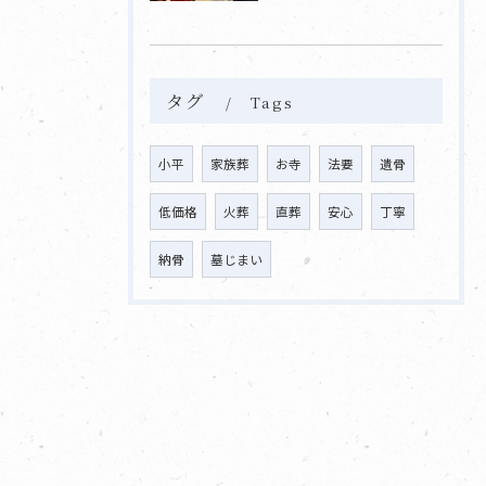
タグ
Tags
小平
家族葬
お寺
法要
遺骨
低価格
火葬
直葬
安心
丁寧
納骨
墓じまい