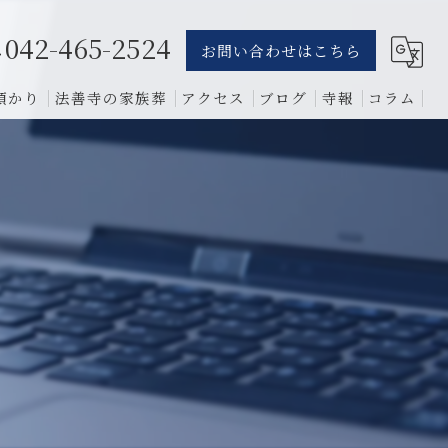
042-465-2524
お問い合わせはこちら
預かり
法善寺の家族葬
アクセス
ブログ
寺報
コラム
葬儀
骨葬
費用
1日葬
相談