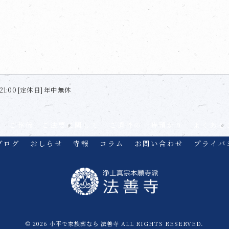
21:00 [定休日] 年中無休
ご葬儀、ご法要に関して
ご遺骨の一時預かり
よくある
ブログ
おしらせ
寺報
コラム
お問い合わせ
プライバ
© 2026 小平で家族葬なら 法善寺 ALL RIGHTS RESERVED.