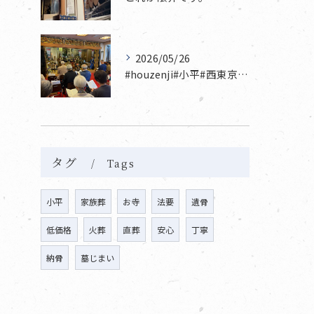
2026/05/26
#houzenji#小平#西東京市#東村山#立川市国分寺市寺...
タグ
Tags
小平
家族葬
お寺
法要
遺骨
低価格
火葬
直葬
安心
丁寧
納骨
墓じまい