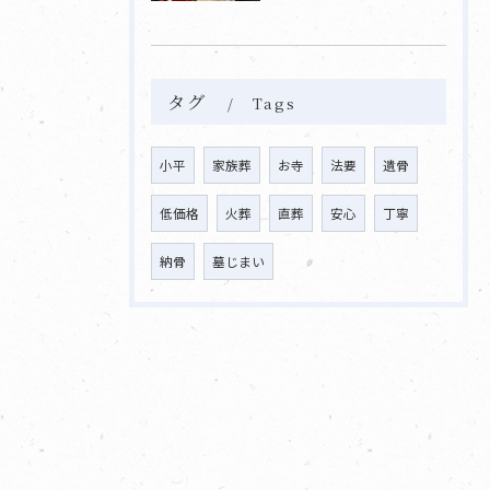
タグ
Tags
小平
家族葬
お寺
法要
遺骨
低価格
火葬
直葬
安心
丁寧
納骨
墓じまい