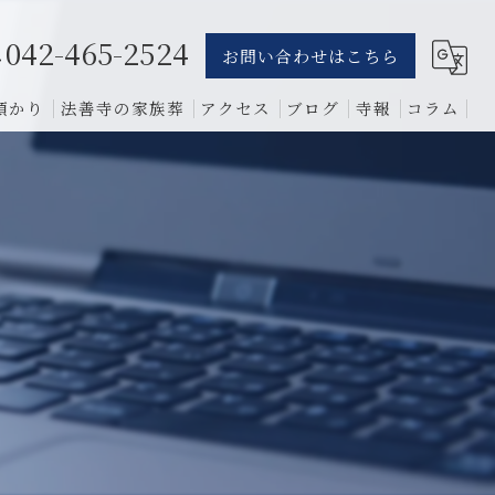
042-465-2524
お問い合わせはこちら
預かり
法善寺の家族葬
アクセス
ブログ
寺報
コラム
葬儀
骨葬
費用
1日葬
相談