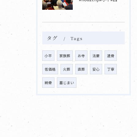
タグ
Tags
小平
家族葬
お寺
法要
遺骨
低価格
火葬
直葬
安心
丁寧
納骨
墓じまい