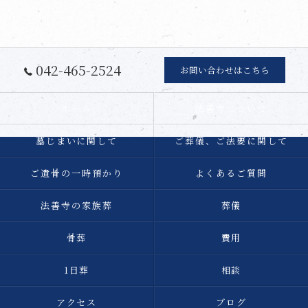
042-465-2524
お問い合わせはこちら
ホーム
法善寺について
墓じまいに関して
ご葬儀、ご法要に関して
ご遺骨の一時預かり
よくあるご質問
法善寺の家族葬
葬儀
骨葬
費用
1日葬
相談
アクセス
ブログ