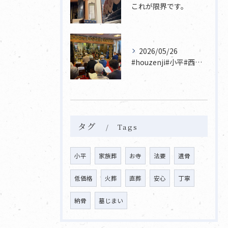
これが限界です。
2026/05/26
#houzenji#小平#西東京市#東村山#立川市国分寺市寺...
タグ
Tags
小平
家族葬
お寺
法要
遺骨
低価格
火葬
直葬
安心
丁寧
納骨
墓じまい