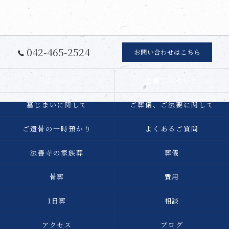
042-465-2524
お問い合わせはこちら
ホーム
法善寺について
墓じまいに関して
ご葬儀、ご法要に関して
ご遺骨の一時預かり
よくあるご質問
法善寺の家族葬
葬儀
骨葬
費用
1日葬
相談
アクセス
ブログ