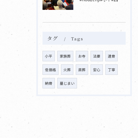
タグ
Tags
小平
家族葬
お寺
法要
遺骨
低価格
火葬
直葬
安心
丁寧
納骨
墓じまい