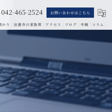
042-465-2524
お問い合わせはこちら
預かり
法善寺の家族葬
アクセス
ブログ
寺報
コラム
葬儀
骨葬
費用
1日葬
相談