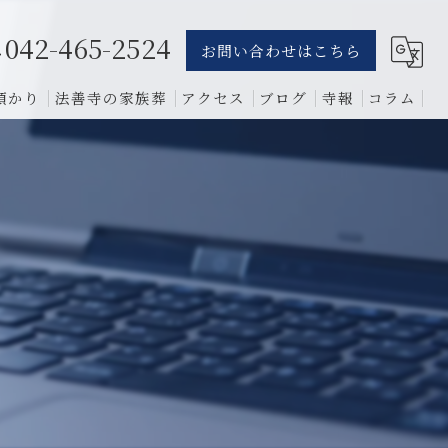
042-465-2524
お問い合わせはこちら
預かり
法善寺の家族葬
アクセス
ブログ
寺報
コラム
葬儀
骨葬
費用
1日葬
相談