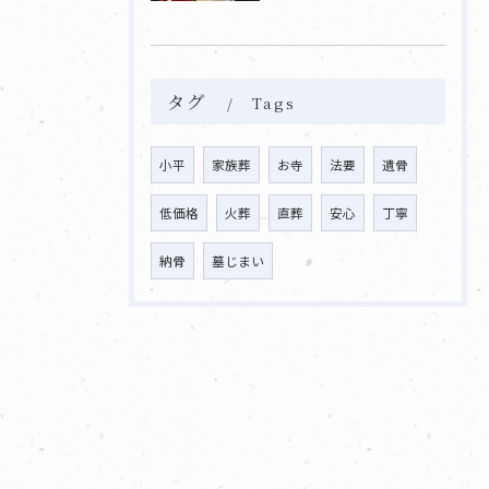
タグ
Tags
小平
家族葬
お寺
法要
遺骨
低価格
火葬
直葬
安心
丁寧
納骨
墓じまい