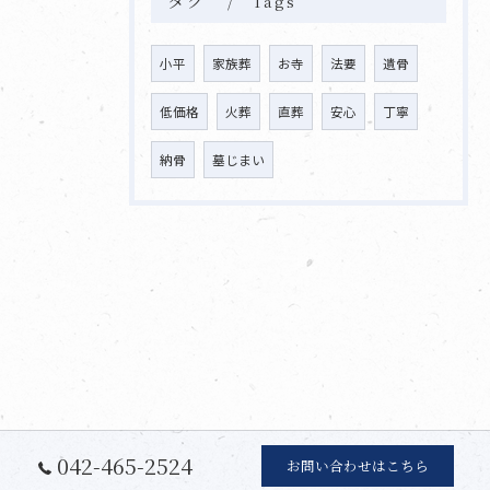
Tags
小平
家族葬
お寺
法要
遺骨
低価格
火葬
直葬
安心
丁寧
納骨
墓じまい
042-465-2524
お問い合わせはこちら