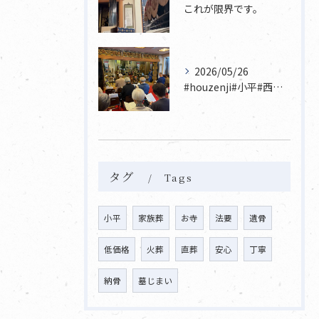
これが限界です。
2026/05/26
#houzenji#小平#西東京市#東村山#立川市国分寺市寺...
タグ
Tags
小平
家族葬
お寺
法要
遺骨
低価格
火葬
直葬
安心
丁寧
納骨
墓じまい