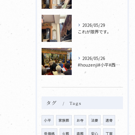
2026/05/29
これが限界です。
2026/05/26
#houzenji#小平#西東京市#東村山#立川市国分寺市寺...
タグ
Tags
小平
家族葬
お寺
法要
遺骨
低価格
火葬
直葬
安心
丁寧