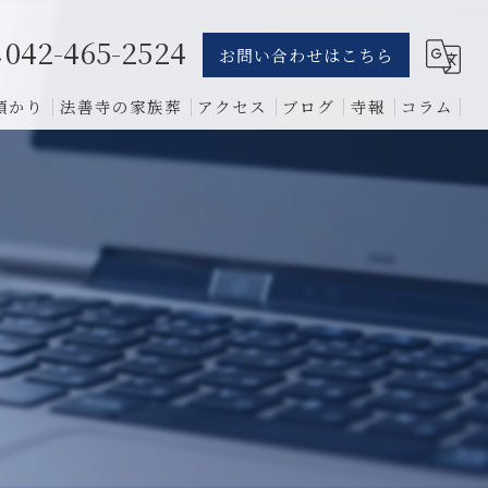
042-465-2524
お問い合わせはこちら
預かり
法善寺の家族葬
アクセス
ブログ
寺報
コラム
葬儀
骨葬
費用
1日葬
相談