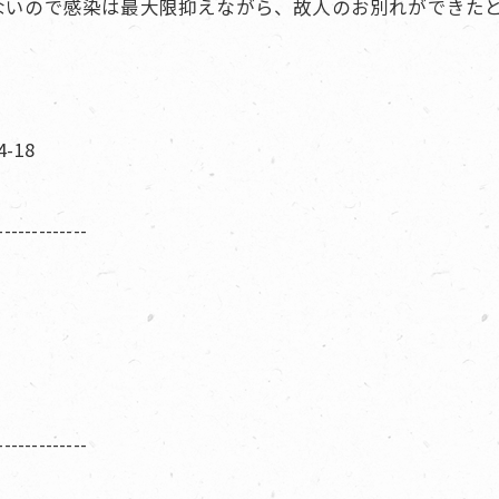
ないので感染は最大限抑えながら、故人のお別れができた
-18
-------------
-------------