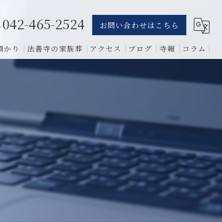
042-465-2524
お問い合わせはこちら
預かり
法善寺の家族葬
アクセス
ブログ
寺報
コラム
葬儀
骨葬
費用
1日葬
相談