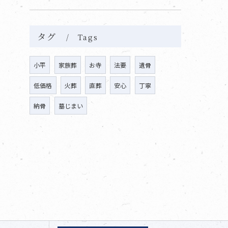
タグ
Tags
小平
家族葬
お寺
法要
遺骨
低価格
火葬
直葬
安心
丁寧
納骨
墓じまい