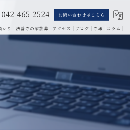
042-465-2524
お問い合わせはこちら
預かり
法善寺の家族葬
アクセス
ブログ
寺報
コラム
葬儀
骨葬
費用
1日葬
相談