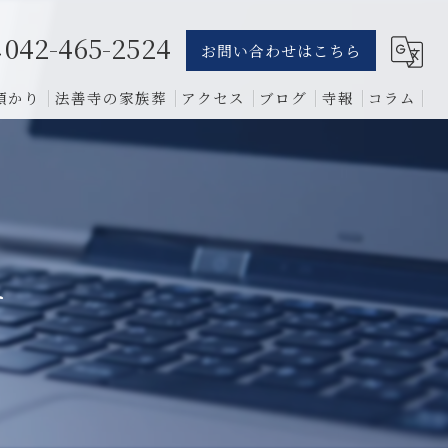
042-465-2524
お問い合わせはこちら
預かり
法善寺の家族葬
アクセス
ブログ
寺報
コラム
葬儀
骨葬
費用
す
1日葬
相談