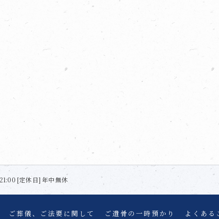
21:00 [定休日] 年中無休
ご葬儀、ご法要に関して
ご遺骨の一時預かり
よくある