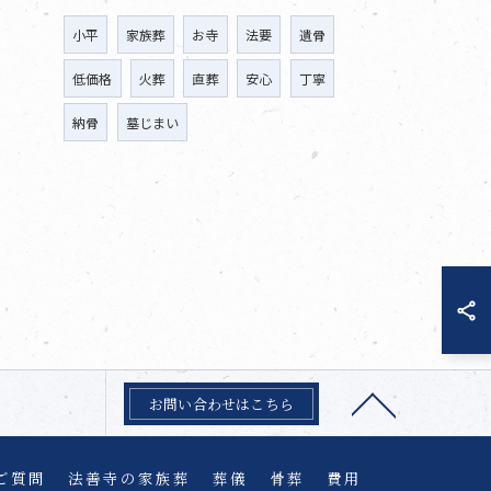
小平
家族葬
お寺
法要
遺骨
低価格
火葬
直葬
安心
丁寧
納骨
墓じまい
お問い合わせはこちら
ご質問
法善寺の家族葬
葬儀
骨葬
費用