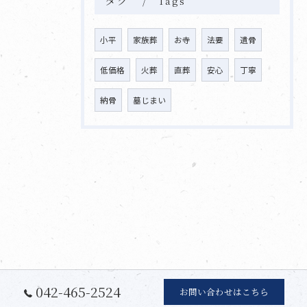
Tags
小平
家族葬
お寺
法要
遺骨
低価格
火葬
直葬
安心
丁寧
納骨
墓じまい
042-465-2524
お問い合わせはこちら