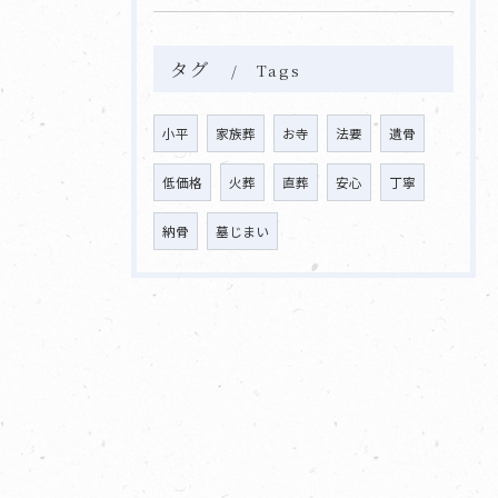
タグ
Tags
小平
家族葬
お寺
法要
遺骨
低価格
火葬
直葬
安心
丁寧
納骨
墓じまい