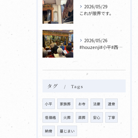
2026/05/29
これが限界です。
2026/05/26
#houzenji#小平#西東京市#東村山#立川市国分寺市寺...
タグ
Tags
小平
家族葬
お寺
法要
遺骨
低価格
火葬
直葬
安心
丁寧
納骨
墓じまい