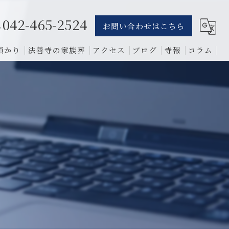
042-465-2524
お問い合わせはこちら
預かり
法善寺の家族葬
アクセス
ブログ
寺報
コラム
葬儀
骨葬
費用
1日葬
相談