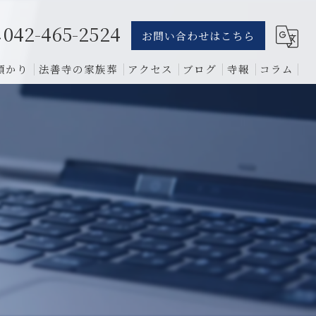
042-465-2524
お問い合わせはこちら
預かり
法善寺の家族葬
アクセス
ブログ
寺報
コラム
葬儀
骨葬
費用
1日葬
相談