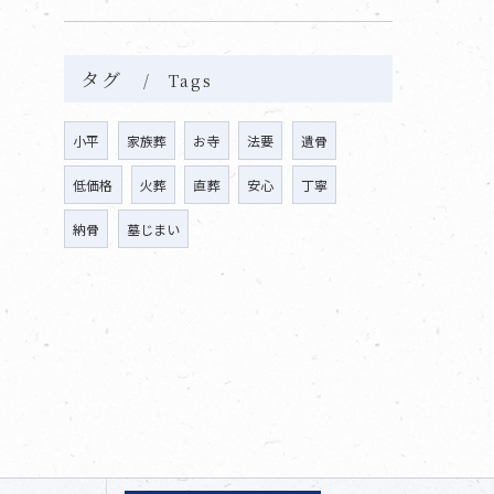
タグ
Tags
小平
家族葬
お寺
法要
遺骨
低価格
火葬
直葬
安心
丁寧
納骨
墓じまい