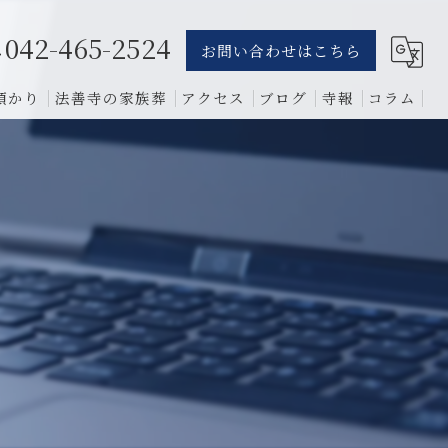
042-465-2524
お問い合わせはこちら
預かり
法善寺の家族葬
アクセス
ブログ
寺報
コラム
葬儀
骨葬
費用
1日葬
相談