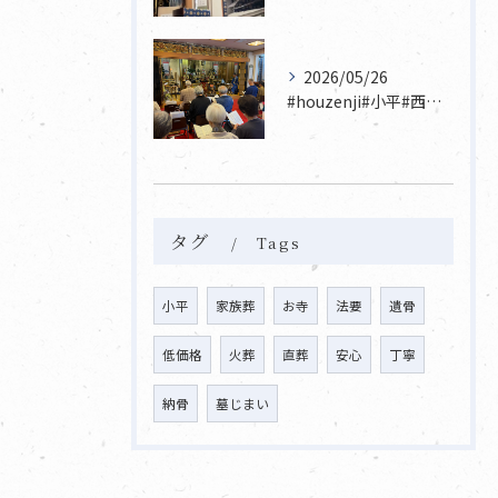
2026/05/26
#houzenji#小平#西東京市#東村山#立川市国分寺市寺...
タグ
Tags
小平
家族葬
お寺
法要
遺骨
低価格
火葬
直葬
安心
丁寧
納骨
墓じまい