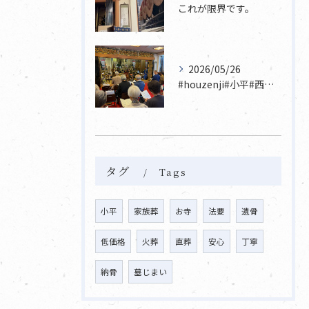
これが限界です。
2026/05/26
#houzenji#小平#西東京市#東村山#立川市国分寺市寺...
タグ
Tags
小平
家族葬
お寺
法要
遺骨
低価格
火葬
直葬
安心
丁寧
納骨
墓じまい