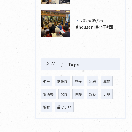
2026/05/26
#houzenji#小平#西東京市#東村山#立川市国分寺市寺...
タグ
Tags
小平
家族葬
お寺
法要
遺骨
低価格
火葬
直葬
安心
丁寧
納骨
墓じまい