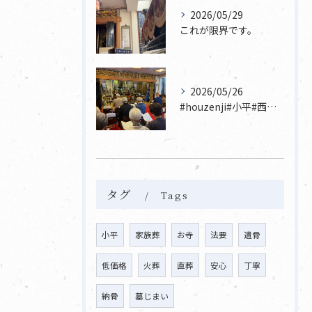
2026/05/29
これが限界です。
2026/05/26
#houzenji#小平#西東京市#東村山#立川市国分寺市寺...
タグ
Tags
小平
家族葬
お寺
法要
遺骨
低価格
火葬
直葬
安心
丁寧
納骨
墓じまい