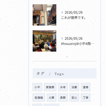
2026/05/29
これが限界です。
2026/05/26
#houzenji#小平#西東京市#東村山#立川市国分寺市寺...
タグ
Tags
小平
家族葬
お寺
法要
遺骨
低価格
火葬
直葬
安心
丁寧