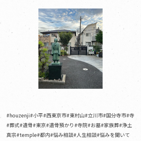
#houzenji#小平#西東京市#東村山#立川市#国分寺市#寺
#葬式#遺骨#東京#遺骨預かり#寺院#お墓#家族葬#浄土
真宗#temple#都内#悩み相談#人生相談#悩みを聞いて