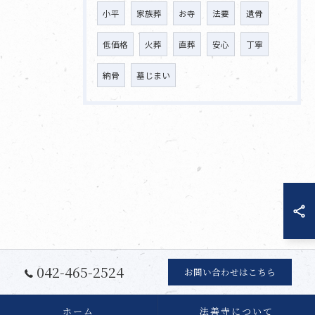
小平
家族葬
お寺
法要
遺骨
低価格
火葬
直葬
安心
丁寧
納骨
墓じまい
042-465-2524
お問い合わせはこちら
ホーム
法善寺について