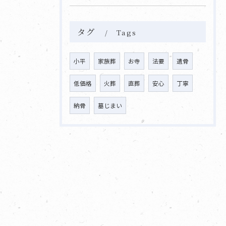
タグ
Tags
小平
家族葬
お寺
法要
遺骨
低価格
火葬
直葬
安心
丁寧
納骨
墓じまい