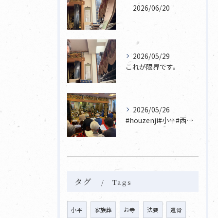
2026/06/20
2026/05/29
これが限界です。
2026/05/26
#houzenji#小平#西東京市#東村山#立川市国分寺市寺...
タグ
Tags
小平
家族葬
お寺
法要
遺骨