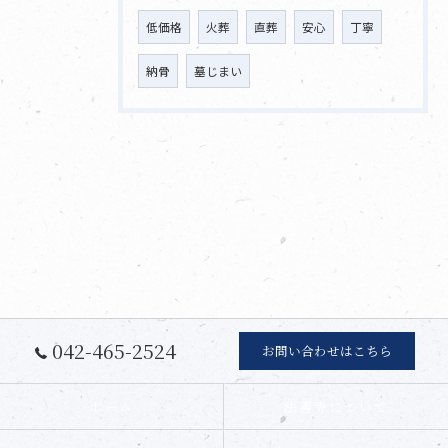
低価格
火葬
直葬
安心
丁寧
納骨
墓じまい
042-465-2524
お問い合わせはこちら
ホーム
法善寺について