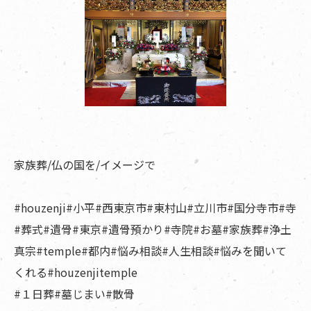
家族葬/仏の国を/イメージで
#houzenji#小平#西東京市#東村山#立川市#国分寺市#寺
#葬式#遺骨#東京#遺骨預かり#寺院#お墓#家族葬#浄土
真宗#temple#都内#悩み相談#人生相談#悩みを聞いて
くれる#houzenjitemple
#１日葬#墓じまい#散骨