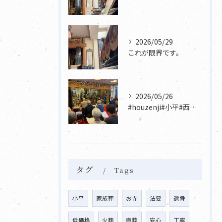
2026/05/29
これが限界です。
2026/05/26
#houzenji#小平#西東京市#東村山#立川市国分寺市寺...
タグ
Tags
小平
家族葬
お寺
法要
遺骨
低価格
火葬
直葬
安心
丁寧