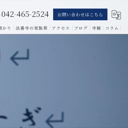
042-465-2524
お問い合わせはこちら
預かり
法善寺の家族葬
アクセス
ブログ
寺報
コラム
葬儀
骨葬
費用
1日葬
相談