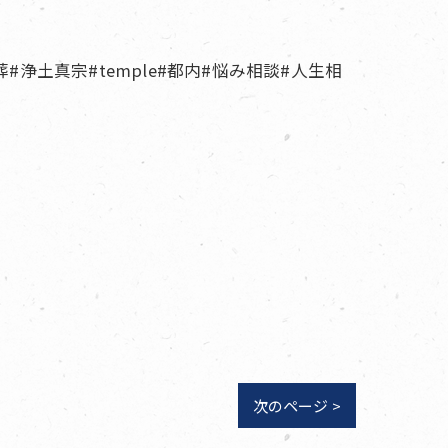
葬#浄土真宗#temple#都内#悩み相談#人生相
次のページ >