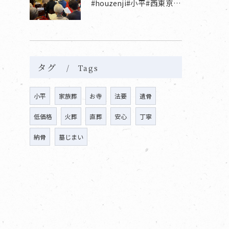
#houzenji#小平#西東京市#東村山#立川市国分寺市寺...
タグ
Tags
小平
家族葬
お寺
法要
遺骨
低価格
火葬
直葬
安心
丁寧
納骨
墓じまい