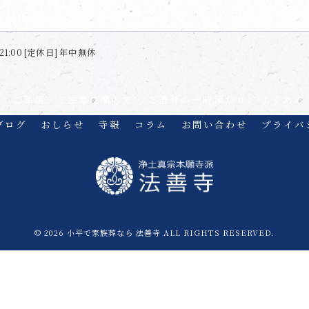
21:00 [定休日] 年中無休
ご葬儀、ご法要に関して
ご遺骨の一時預かり
よくある
ブログ
おしらせ
寺報
コラム
お問い合わせ
プライバ
© 2026 小平で家族葬なら 法善寺 ALL RIGHTS RESERVED.