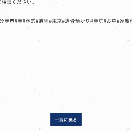
ご相談ください。
#国分寺市#寺#葬式#遺骨#東京#遺骨預かり#寺院#お墓#家族
一覧に戻る