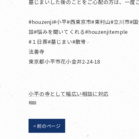
墓じまいした後のことをご心配の方は、一度
#houzenji#小平#西東京市#東村山#立川市
談#悩みを聞いてくれる#houzenjitemple
#１日葬#墓じまい#散骨
法善寺
東京都小平市花小金井2-24-18
小平の寺として幅広い相談に対応
相談
< 前のページ