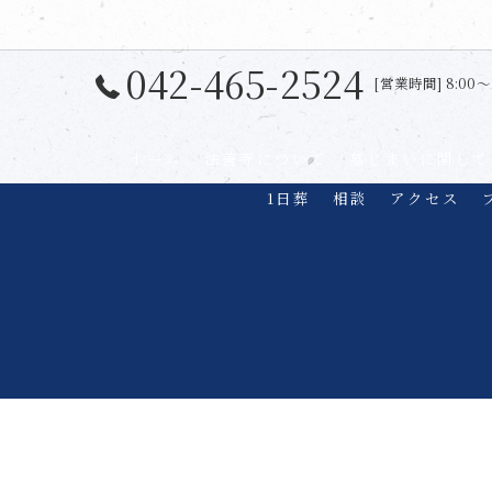
042-465-2524
[営業時間] 8:00〜
ホーム
法善寺について
墓じまいに関して
1日葬
相談
アクセス