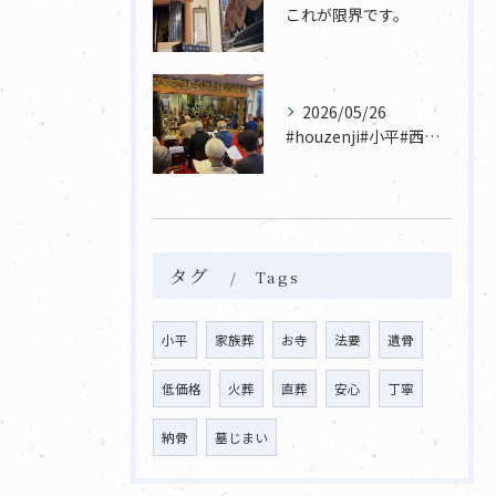
これが限界です。
2026/05/26
#houzenji#小平#西東京市#東村山#立川市国分寺市寺...
タグ
Tags
小平
家族葬
お寺
法要
遺骨
低価格
火葬
直葬
安心
丁寧
納骨
墓じまい