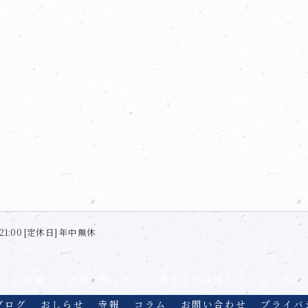
21:00 [定休日] 年中無休
ご葬儀、ご法要に関して
ご遺骨の一時預かり
よくある
ブログ
おしらせ
寺報
コラム
お問い合わせ
プライバ