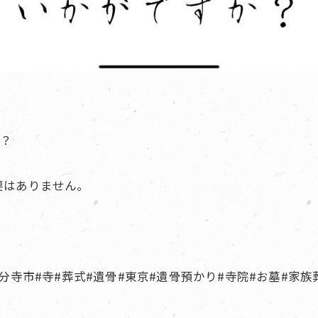
か？
要はありません。
#国分寺市#寺#葬式#遺骨#東京#遺骨預かり#寺院#お墓#家族