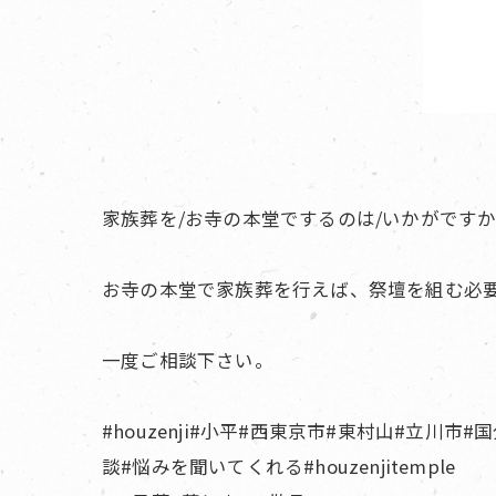
家族葬を/お寺の本堂でするのは/いかがです
お寺の本堂で家族葬を行えば、祭壇を組む必
一度ご相談下さい。
#houzenji#小平#西東京市#東村山#立川市
談#悩みを聞いてくれる#houzenjitemple