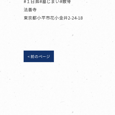
#１日葬#墓じまい#散骨
法善寺
東京都小平市花小金井2-24-18
< 前のページ