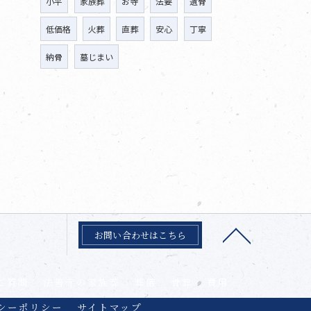
小平
家族葬
お寺
法要
遺骨
低価格
火葬
直葬
安心
丁寧
納骨
墓じまい
お問い合わせはこちら
ご質問
法善寺の家族葬
葬儀
骨葬
費用
シーポリシー
サイトマップ