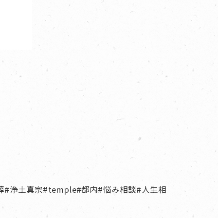
葬#浄土真宗#temple#都内#悩み相談#人生相