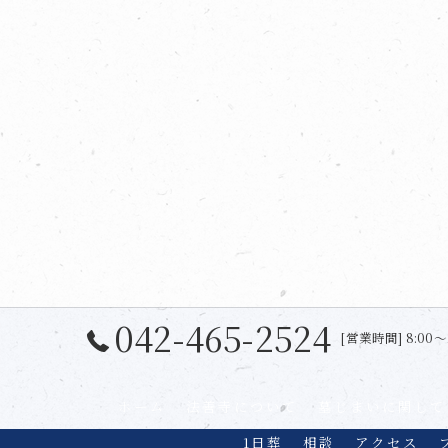
042-465-2524
[営業時間] 8:00〜
ホーム
法善寺について
墓じまいに関して
1日葬
相談
アクセス