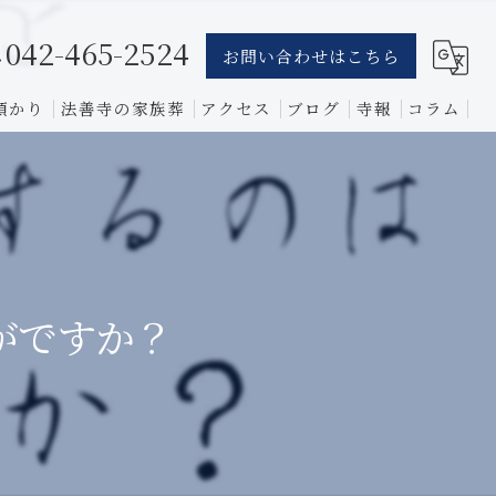
042-465-2524
お問い合わせはこちら
預かり
法善寺の家族葬
アクセス
ブログ
寺報
コラム
葬儀
骨葬
費用
がですか？
1日葬
相談