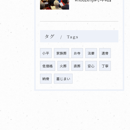
タグ
Tags
小平
家族葬
お寺
法要
遺骨
低価格
火葬
直葬
安心
丁寧
納骨
墓じまい