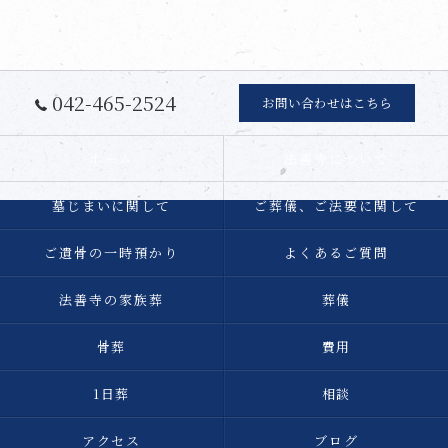
042-465-2524
お問い合わせはこちら
ホーム
法善寺について
墓じまいに関して
ご葬儀、ご法要に関して
ご遺骨の一時預かり
よくあるご質問
法善寺の家族葬
葬儀
骨葬
費用
1日葬
相談
アクセス
ブログ