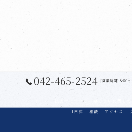
042-465-2524
[営業時間] 8:00〜
ホーム
法善寺について
墓じまいに関して
1日葬
相談
アクセス