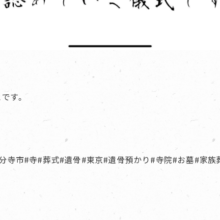
とです。
#国分寺市#寺#葬式#遺骨#東京#遺骨預かり#寺院#お墓#家族