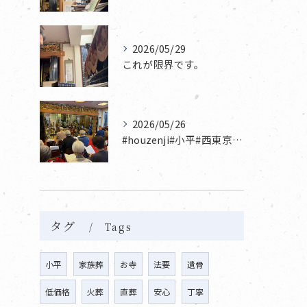
2026/05/29
これが限界です。
2026/05/26
#houzenji#小平#西東京市#東村山#立川市国分寺市寺...
タグ
Tags
小平
家族葬
お寺
法要
遺骨
低価格
火葬
直葬
安心
丁寧