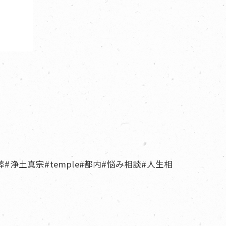
葬#浄土真宗#temple#都内#悩み相談#人生相