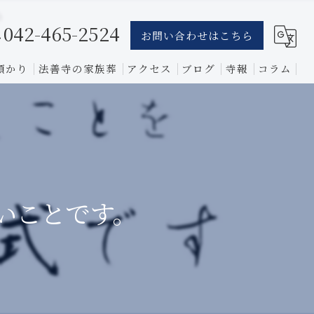
042-465-2524
お問い合わせはこちら
預かり
法善寺の家族葬
アクセス
ブログ
寺報
コラム
葬儀
骨葬
費用
いことです。
1日葬
相談