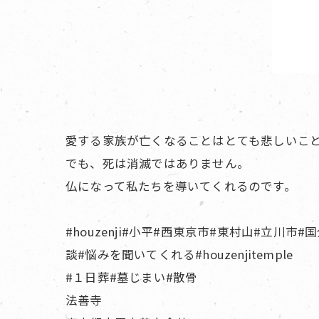
愛する家族が亡くなることはとても悲しいこ
でも、死は消滅ではありません。
仏になって私たちを導いてくれるのです。
#houzenji#小平#西東京市#東村山#立川市
談#悩みを聞いてくれる#houzenjitemple
#１日葬#墓じまい#散骨
法善寺