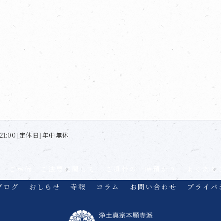
21:00 [定休日] 年中無休
ご葬儀、ご法要に関して
ご遺骨の一時預かり
よくある
ブログ
おしらせ
寺報
コラム
お問い合わせ
プライバ