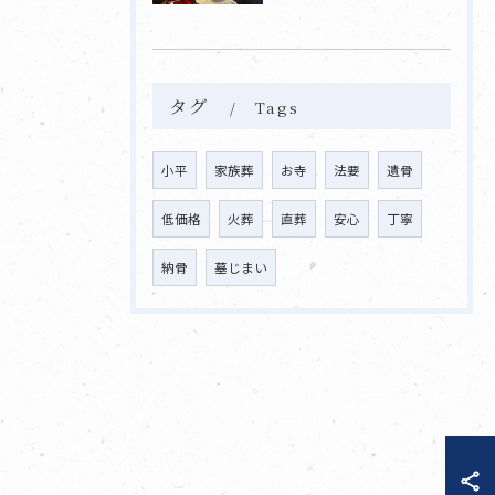
タグ
Tags
小平
家族葬
お寺
法要
遺骨
低価格
火葬
直葬
安心
丁寧
納骨
墓じまい