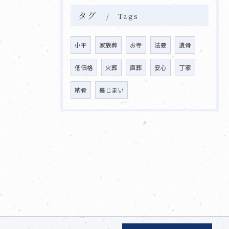
タグ
Tags
小平
家族葬
お寺
法要
遺骨
低価格
火葬
直葬
安心
丁寧
納骨
墓じまい