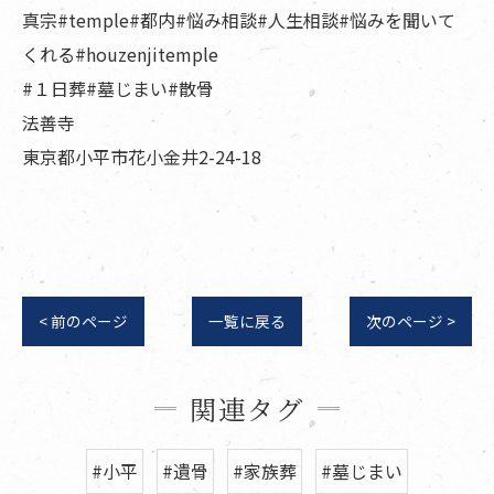
真宗#temple#都内#悩み相談#人生相談#悩みを聞いて
くれる#houzenjitemple
#１日葬#墓じまい#散骨
法善寺
東京都小平市花小金井2-24-18
< 前のページ
一覧に戻る
次のページ >
関連タグ
#小平
#遺骨
#家族葬
#墓じまい