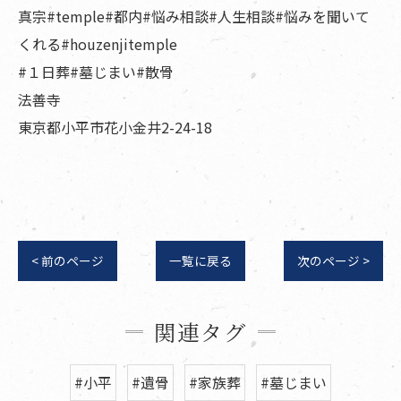
真宗#temple#都内#悩み相談#人生相談#悩みを聞いて
くれる#houzenjitemple
#１日葬#墓じまい#散骨
法善寺
東京都小平市花小金井2-24-18
< 前のページ
一覧に戻る
次のページ >
関連タグ
#小平
#遺骨
#家族葬
#墓じまい