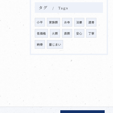
タグ
Tags
小平
家族葬
お寺
法要
遺骨
低価格
火葬
直葬
安心
丁寧
納骨
墓じまい