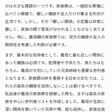
かは大きな課題の一つです。家族葬は、一般的な葬儀に
比べて小規模で、親しい親族や友人だけが集まる形式が
主流です。しかし、その「親しい関係」の定義は非常に
難しく、家族の間で意見が分かれることも少なくありま
せん。特に、義両親の家族葬では、双方の親族や友人の
関係性を考慮した判断が必要です。
まず、基本的な招待者として、義母と最も近しい関係に
あった親族は必須です。配偶者や子供たち、孫たちはも
ちろん、義母が大切にしていた兄弟姉妹も重要な参列者
となります。家族間の絆を重視する日本の文化では、こ
れらの直系の親族を招待しないことは避けるべきです。
私自身が義母の家族葬を経験した際も、まずは直系の家
族を中心に参列者リストを作成しました。義母が生前に
深い関係を築いていた兄弟や甥、姪も招待し、家族全員