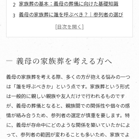
家族葬の基本：義母の葬儀に向けた基礎知識
義母の家族葬に誰を呼ぶべき？｜参列者の選び
方
義母の家族葬での香典・供花のマナー
義母の家族葬に向けての準備｜実際に行う手続
きと流れ
義母の家族葬を考える方へ
義母の家族葬で後悔しないための5つの心得
義母の家族葬を考える際、多くの方が抱える悩みの一つ
義母の家族葬を終えて｜心の整理とその後の手
は「誰を呼ぶべきか」という点です。家族葬という形式
続き
は一般的に親しい親族や友人だけで行われるものです
葬儀後に気を付けたい家族間での感謝や配慮の
が、義母の葬儀となると、親族間での関係性や個々の感
伝え方
情が絡み合うため、参列者の選定が慎重を要します。特
義母の家族葬にかかる費用｜どれくらい準備す
に、義母が存命中にどのような関係を築いていたかによ
るべきか
って、参列者の範囲が変わることも多いため、家族でよ
よくある質問