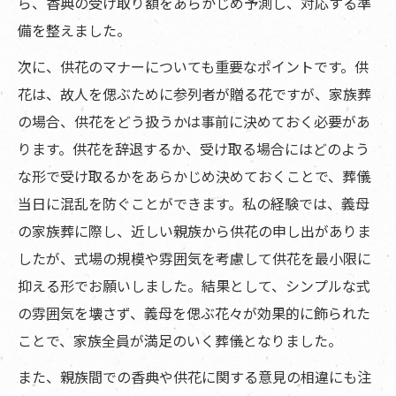
ら、香典の受け取り額をあらかじめ予測し、対応する準
備を整えました。
次に、供花のマナーについても重要なポイントです。供
花は、故人を偲ぶために参列者が贈る花ですが、家族葬
の場合、供花をどう扱うかは事前に決めておく必要があ
ります。供花を辞退するか、受け取る場合にはどのよう
な形で受け取るかをあらかじめ決めておくことで、葬儀
当日に混乱を防ぐことができます。私の経験では、義母
の家族葬に際し、近しい親族から供花の申し出がありま
したが、式場の規模や雰囲気を考慮して供花を最小限に
抑える形でお願いしました。結果として、シンプルな式
の雰囲気を壊さず、義母を偲ぶ花々が効果的に飾られた
ことで、家族全員が満足のいく葬儀となりました。
また、親族間での香典や供花に関する意見の相違にも注