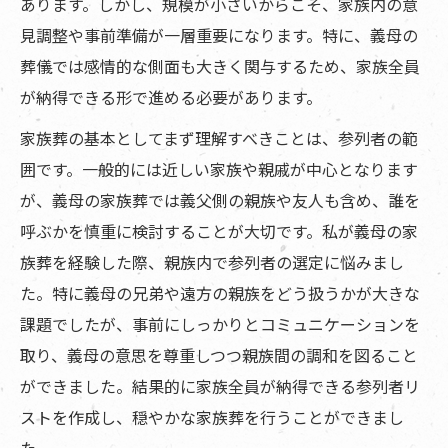
あります。しかし、規模が小さいからこそ、家族内の意
見調整や事前準備が一層重要になります。特に、義母の
葬儀では感情的な側面も大きく関与するため、家族全員
が納得できる形で進める必要があります。
家族葬の基本としてまず理解すべきことは、参列者の範
囲です。一般的には近しい家族や親戚が中心となります
が、義母の家族葬では義父側の親族や友人も含め、誰を
呼ぶかを慎重に検討することが大切です。私が義母の家
族葬を経験した際、親族内で参列者の選定に悩みまし
た。特に義母の兄弟や遠方の親族をどう扱うかが大きな
課題でしたが、事前にしっかりとコミュニケーションを
取り、義母の意思を尊重しつつ親族間の調和を図ること
ができました。結果的に家族全員が納得できる参列者リ
ストを作成し、穏やかな家族葬を行うことができまし
た。