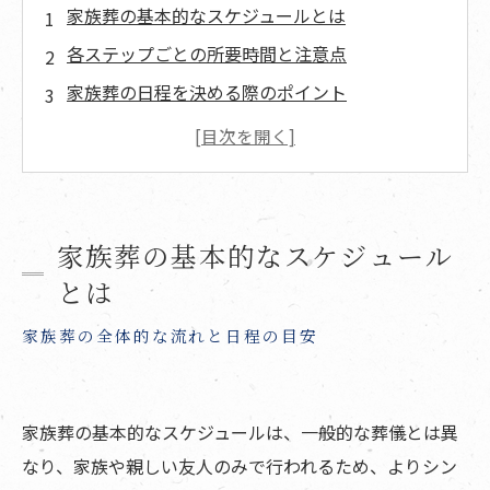
家族葬の基本的なスケジュールとは
各ステップごとの所要時間と注意点
家族葬の日程を決める際のポイント
会場や宗教的要素によるスケジュールの影響
家族葬のスケジュールを立てる際の注意点
事前に準備しておくべき必要な書類と手続き
家族葬でよくあるトラブルとその回避方法
家族葬の基本的なスケジュール
当日のトラブルを未然に防ぐためのチェックリ
とは
スト
家族葬の全体的な流れと日程の目安
家族葬のスケジュールに合わせた準備リスト
まとめ
家族葬の基本的なスケジュールは、一般的な葬儀とは異
よくある質問
なり、家族や親しい友人のみで行われるため、よりシン
寺院概要