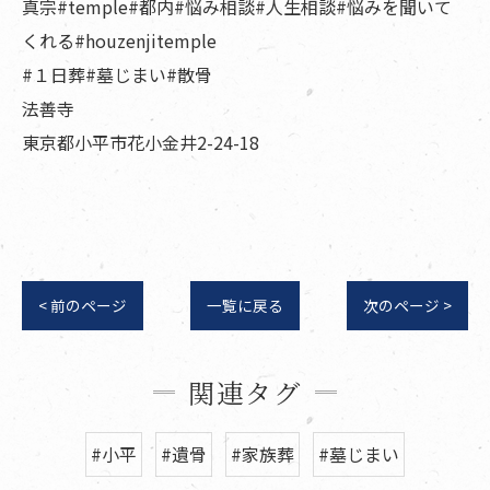
真宗#temple#都内#悩み相談#人生相談#悩みを聞いて
くれる#houzenjitemple
#１日葬#墓じまい#散骨
法善寺
東京都小平市花小金井2-24-18
< 前のページ
一覧に戻る
次のページ >
関連タグ
#小平
#遺骨
#家族葬
#墓じまい