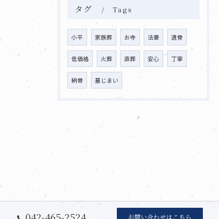
タグ
Tags
小平
家族葬
お寺
法要
遺骨
低価格
火葬
直葬
安心
丁寧
納骨
墓じまい
042-465-2524
お問い合わせはこちら