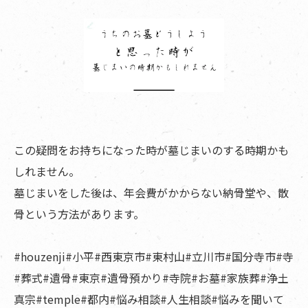
この疑問をお持ちになった時が墓じまいのする時期かも
しれません。
墓じまいをした後は、年会費がかからない納骨堂や、散
骨という方法があります。
#houzenji#小平#西東京市#東村山#立川市#国分寺市#寺
#葬式#遺骨#東京#遺骨預かり#寺院#お墓#家族葬#浄土
真宗#temple#都内#悩み相談#人生相談#悩みを聞いて