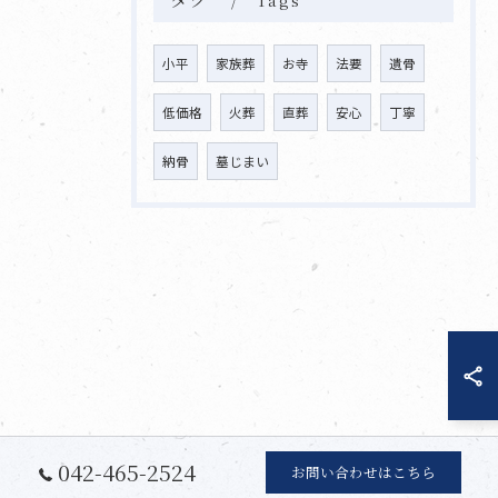
小平
家族葬
お寺
法要
遺骨
低価格
火葬
直葬
安心
丁寧
納骨
墓じまい
042-465-2524
お問い合わせはこちら