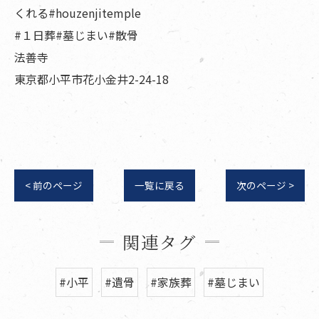
くれる#houzenjitemple
#１日葬#墓じまい#散骨
法善寺
東京都小平市花小金井2-24-18
< 前のページ
一覧に戻る
次のページ >
関連タグ
#小平
#遺骨
#家族葬
#墓じまい